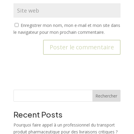
Enregistrer mon nom, mon e-mail et mon site dans
le navigateur pour mon prochain commentaire.
A
l
t
e
r
n
Rechercher
a
t
Recent Posts
i
v
Pourquoi faire appel à un professionnel du transport
e
produit pharmaceutique pour des livraisons critiques ?
: