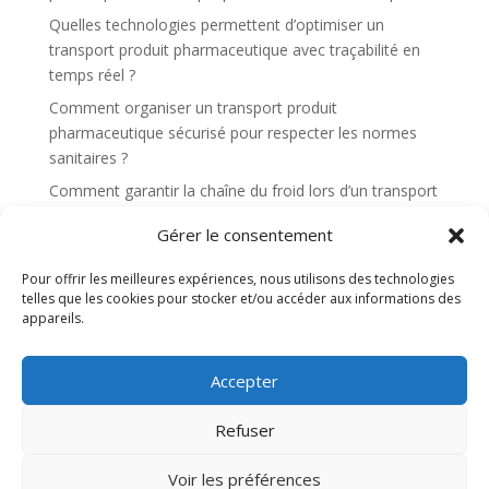
Quelles technologies permettent d’optimiser un
transport produit pharmaceutique avec traçabilité en
temps réel ?
Comment organiser un transport produit
pharmaceutique sécurisé pour respecter les normes
sanitaires ?
Comment garantir la chaîne du froid lors d’un transport
produit pharmaceutique sensible ?
Gérer le consentement
Quels sont les critères essentiels pour choisir un
transport produit pharmaceutique fiable ?
Pour offrir les meilleures expériences, nous utilisons des technologies
telles que les cookies pour stocker et/ou accéder aux informations des
appareils.
Recent Comments
Aucun commentaire à afficher.
Accepter
Refuser
Site web réalisé par l'agence de communication
Voir les préférences