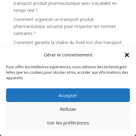
transport produit pharmaceutique avec traçabilité en
temps réel ?
Comment organiser un transport produit
pharmaceutique sécurisé pour respecter les normes
sanitaires ?
Comment garantir la chaîne du froid lors d’un transport
produit pharmaceutique sensible ?
Gérer le consentement
Quels sont les critères essentiels pour choisir un
transport produit pharmaceutique fiable ?
Pour offrir les meilleures expériences, nous utilisons des technologies
telles que les cookies pour stocker et/ou accéder aux informations des
appareils.
Recent Comments
Aucun commentaire à afficher.
Accepter
Refuser
Site web réalisé par l'agence de communication
Voir les préférences
Gentleview©2026