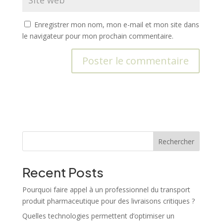
Enregistrer mon nom, mon e-mail et mon site dans
le navigateur pour mon prochain commentaire.
A
l
t
e
r
n
Rechercher
a
t
Recent Posts
i
v
Pourquoi faire appel à un professionnel du transport
e
produit pharmaceutique pour des livraisons critiques ?
:
Quelles technologies permettent d’optimiser un